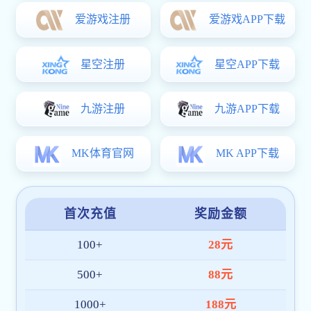
扰的心路历程
拉扎罗，这位来自奥地利的足球天才，在加盟国际米
兰（国米）之初，满怀着对未来的渴望与期盼。然
而，随之而来的伤病困扰却让他的心路历程充满了波
折与挑战。本文将从四个方面探讨拉扎罗在加盟国米
初期的心路历程：首先是他对国米的渴望与梦想，其
次是面临伤病带来的挫折，接下来则是如何应对这些
挑战，最后是他在逆境中成长与蜕变。通过这些角
度，我们不仅能更加深入地了解这位球员的内心世
界，也能感受到他对足球的热爱与执着。
1、对国米的热切渴望