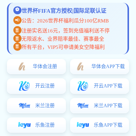
赛数据从这里开始
覆盖实时赛事、专业数据、高清视频，
世界杯在
线网站APP
与网页版为您提供便捷的体育服务。
APP下载
网页版入口
首页
/
体育报道
/ 正文
2026-07-05 15:07
25 次阅读
拉扎罗回忆加盟国米初期的渴望与伤病困